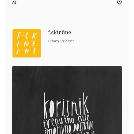
AE
f.ckinfine
Osam i trideset