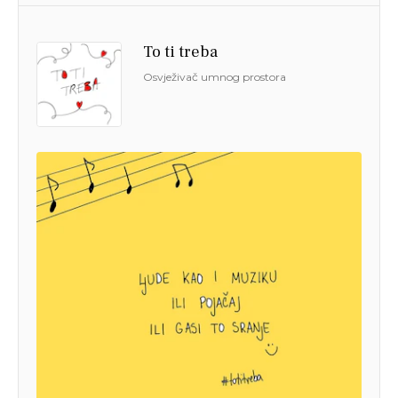
To ti treba
Osvježivač umnog prostora