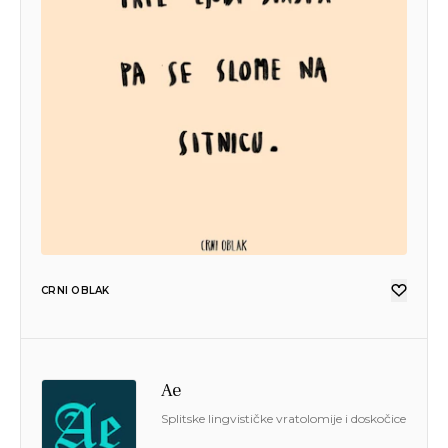
CRNI OBLAK
Ae
Splitske lingvističke vratolomije i doskočice