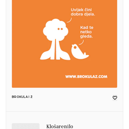
BROKULA I Ž
Klošarenilo