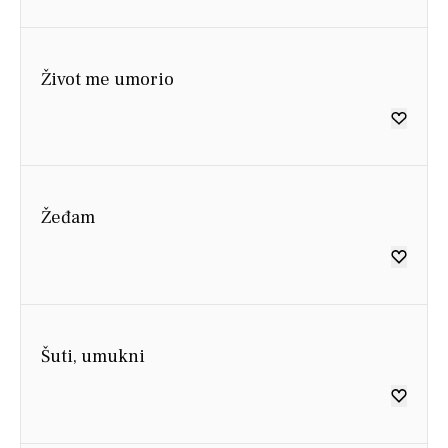
Život me umorio
Žeđam
Šuti, umukni