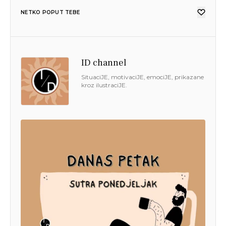
NETKO POPUT TEBE
ID channel
SituaciJE, motivaciJE, emociJE, prikazane
kroz ilustraciJE.