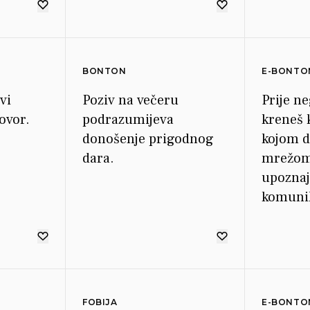
BONTON
E-BONTO
vi
Poziv na večeru
Prije ne
ovor.
podrazumijeva
kreneš k
donošenje prigodnog
kojom 
dara.
mrežom,
upoznaj
komunik
kanalom
FOBIJA
E-BONTO