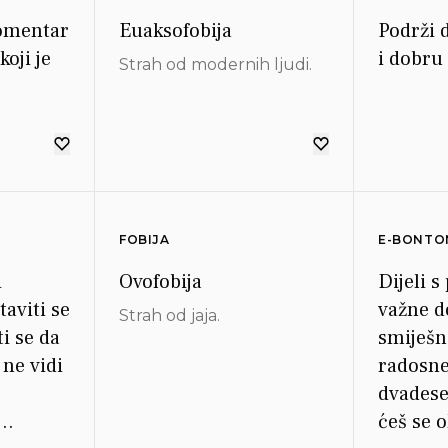
komentar
Euaksofobija
Podrži 
oji je
i dobru 
Strah od modernih ljudi.
FOBIJA
E-BONTO
i
Ovofobija
Dijeli s
taviti se
važne d
Strah od jaja.
i se da
smiješne
ne vidi
radosne
dvadese
ćeš se o