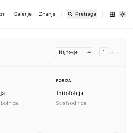
zmi
Galerije
Znanje
Pretraga
od
15
FOBIJA
ja
Ihtiofobija
 bolnica.
Strah od riba.