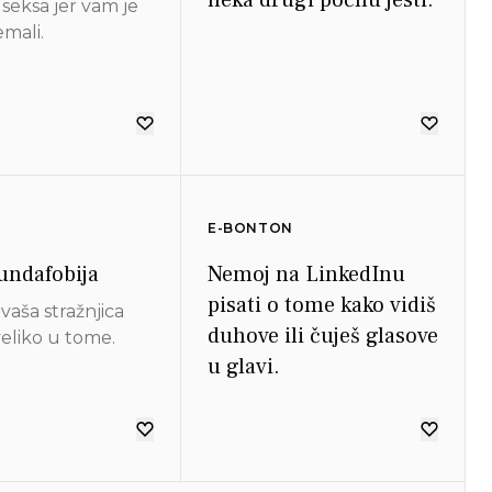
 seksa jer vam je
emali.
E-BONTON
ndafobija
Nemoj na LinkedInu
pisati o tome kako vidiš
vaša stražnjica
duhove ili čuješ glasove
veliko u tome.
u glavi.