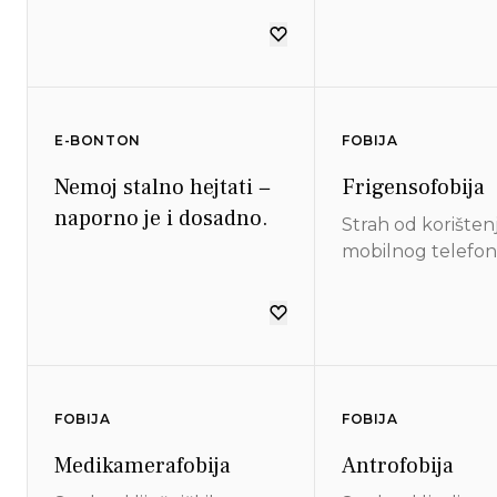
namjere (osobama koje
smajliće tako d
ne poznajete izvan
koje čitaju vaš 
virtualnog svijeta).
mogu vidjeti k
ste raspoloženja
borite se protiv
E-BONTON
FOBIJA
elektroničkog na
Nemoj stalno hejtati −
Frigensofobija
naporno je i dosadno.
Strah od korišten
mobilnog telefon
FOBIJA
FOBIJA
Medikamerafobija
Antrofobija