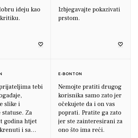
dobru ideju kao
Izbjegavajte pokazivati
kritiku.
prstom.
N
E-BONTON
 prijateljima tebi
Nemojte pratiti drugog
ogađaje,
korisnika samo zato jer
 slike i
očekujete da i on vas
 statuse. Za
poprati. Pratite ga zato
t godina htjet
jer ste zainteresirani za
krenuti i sa
ono što ima reći.