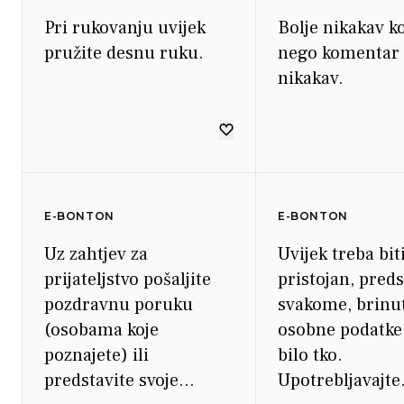
Pri rukovanju uvijek
Bolje nikakav 
pružite desnu ruku.
nego komentar k
nikakav.
E-BONTON
E-BONTON
Uz zahtjev za
Uvijek treba bit
prijateljstvo pošaljite
pristojan, preds
pozdravnu poruku
svakome, brinut
(osobama koje
osobne podatke 
poznajete) ili
bilo tko.
predstavite svoje
Upotrebljavajte