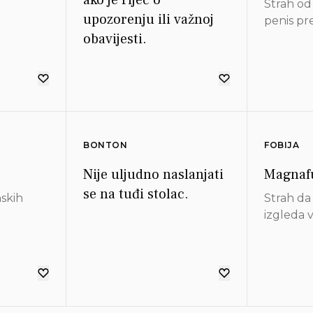
Strah od
upozorenju ili važnoj
penis pr
obavijesti.
BONTON
FOBIJA
Nije uljudno naslanjati
Magnafu
se na tuđi stolac.
nskih
Strah da 
izgleda 