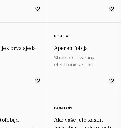
om gledati svoje
ane.
FOBIJA
ijek prva sjeda.
Aperepifobija
Strah od otvaranja
elektroničke pošte.
BONTON
tofobija
Ako vaše jelo kasni,
neka drugi počnu jesti.