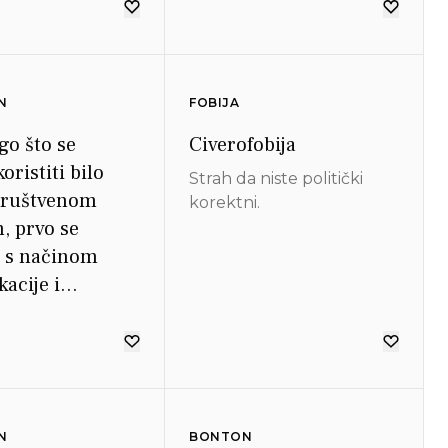
N
FOBIJA
go što se
Civerofobija
oristiti bilo
Strah da niste politički
društvenom
korektni.
 prvo se
 s načinom
acije i
 općenito.
N
BONTON