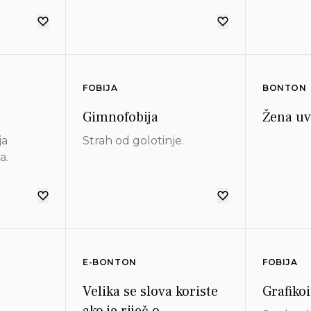
a osobe
smiješk
status
mlađe d
akvog
 i
FOBIJA
BONTON
silja.
Gimnofobija
Žena uv
ja
Strah od golotinje.
a.
E-BONTON
FOBIJA
Velika se slova koriste
Grafikoi
ako je riječ o