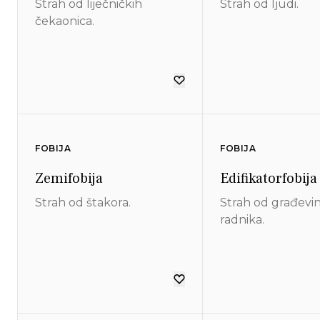
Strah od liječničkih
Strah od ljudi.
čekaonica.
FOBIJA
FOBIJA
Zemifobija
Edifikatorfobija
Strah od štakora.
Strah od građevi
radnika.