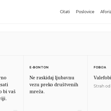
Citati
Poslovice
Afori
E-BONTON
FOBIJA
rno
Ne raskidaj ljubavnu
Valefobi
isati
vezu preko društvenih
Strah od
o bi vaš
mreža.
iji.