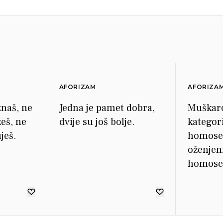
AFORIZAM
AFORIZA
znaš, ne
Jedna je pamet dobra,
Muškarci
žeš, ne
dvije su još bolje.
kategori
ješ.
homosek
oženjen
homosek