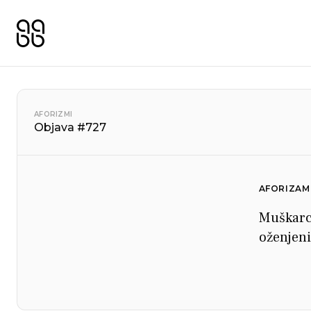
AFORIZMI
Objava #727
AFORIZAM
Muškarci
oženjen