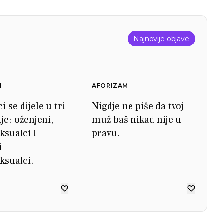
Najnovije objave
M
AFORIZAM
 se dijele u tri
Nigdje ne piše da tvoj
je: oženjeni,
muž baš nikad nije u
sualci i
pravu.
i
sualci.