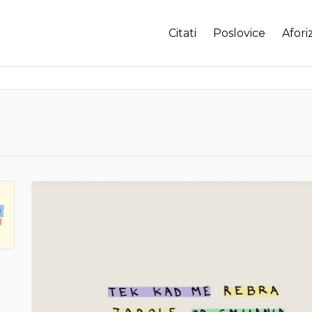
Citati
Poslovice
Afori