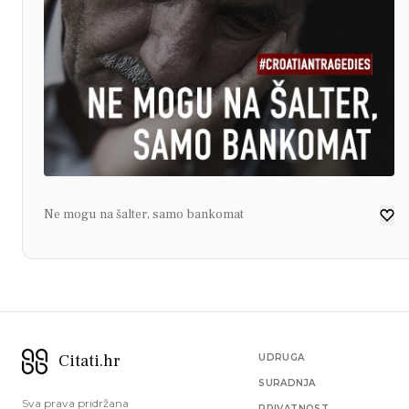
Ne mogu na šalter, samo bankomat
Citati.hr
UDRUGA
SURADNJA
Sva prava pridržana
PRIVATNOST