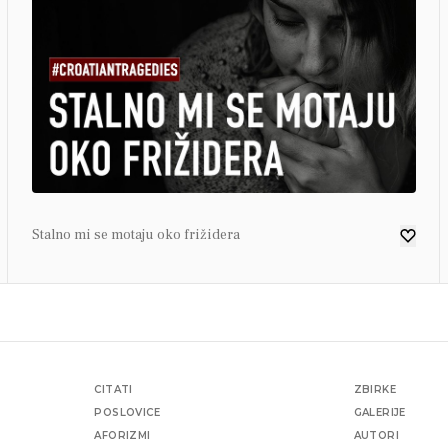
Stalno mi se motaju oko frižidera
CITATI
ZBIRKE
POSLOVICE
GALERIJE
AFORIZMI
AUTORI