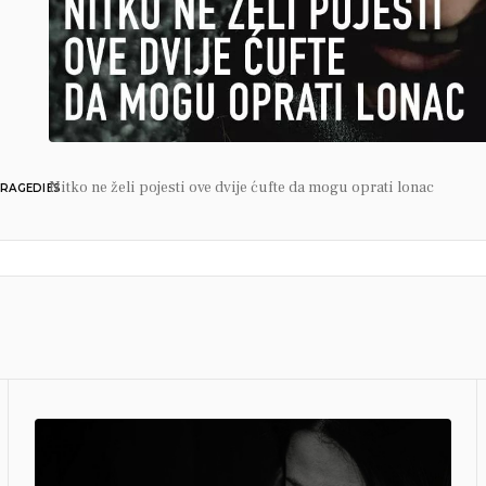
Nitko ne želi pojesti ove dvije ćufte da mogu oprati lonac
RAGEDIES