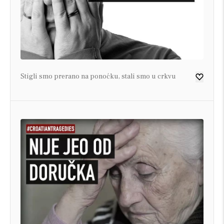
Stigli smo prerano na ponoćku, stali smo u crkvu