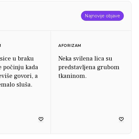
Najnovije objave
M
AFORIZAM
sice u braku
Neka svilena lica su
e počinju kada
predstavljena grubom
više govori, a
tkaninom.
malo sluša.