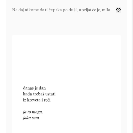
Ne daj nikome da ti čeprka po duši, uprljat će je, mila