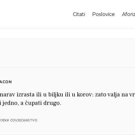
Citati
Poslovice
Afori
BACON
arav izrasta ili u biljku ili u korov: zato valja na v
ti jedno, a čupati drugo.
VJEK
# ČOVJEČANSTVO