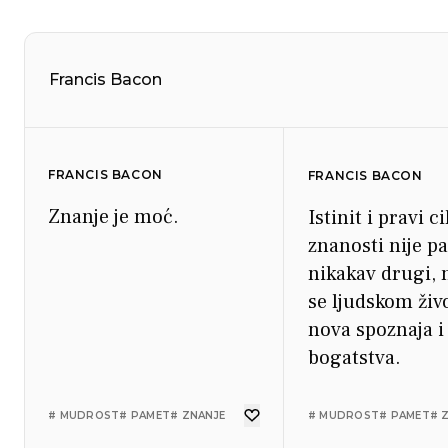
Francis Bacon
FRANCIS BACON
FRANCIS BACON
Znanje je moć.
Istinit i pravi ci
znanosti nije p
nikakav drugi, 
se ljudskom živ
nova spoznaja i
bogatstva.
# MUDROST
# PAMET
# ZNANJE
# MUDROST
# PAMET
# 