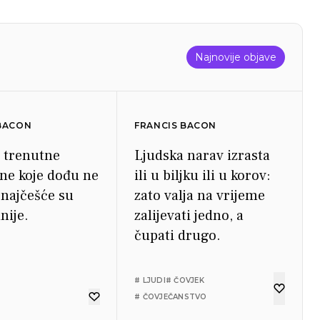
Najnovije objave
 BACON
FRANCIS BACON
e trenutne
Ljudska narav izrasta
One koje dođu ne
ili u biljku ili u korov:
 najčešće su
zato valja na vrijeme
nije.
zalijevati jedno, a
čupati drugo.
# LJUDI
# ČOVJEK
# ČOVJEČANSTVO