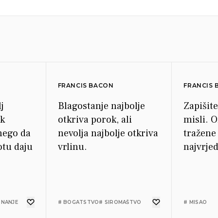
FRANCIS BACON
FRANCIS
lj
Blagostanje najbolje
Zapišit
ak
otkriva porok, ali
misli. 
nego da
nevolja najbolje otkriva
tražene
otu daju
vrlinu.
najvrjed
ZNANJE
# BOGATSTVO
# SIROMAŠTVO
# MISAO