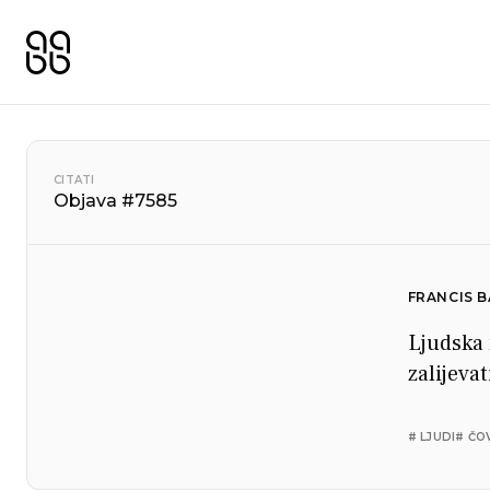
CITATI
Objava #7585
FRANCIS 
Ljudska n
zalijeva
# LJUDI
# ČO