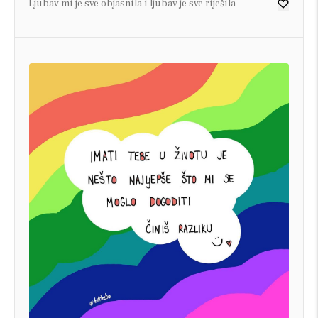
Ljubav mi je sve objasnila i ljubav je sve riješila