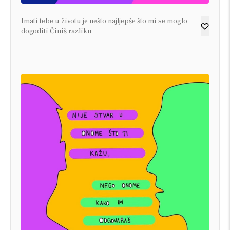
Imati tebe u životu je nešto najljepše što mi se moglo
dogoditi Činiš razliku