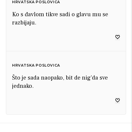
HRVATSKA POSLOVICA
Ko s đavlom tikve sadi o glavu mu se
razbijaju.
HRVATSKA POSLOVICA
Što je sada naopako, bit de nig’da sve
jednako.
HRVATSKA POSLOVICA
HRVATSKA POSLOVICA
HRVATSKA POSLOVICA
HRVATSKA POSLOVICA
HRVATSKA POSLOVICA
HRVATSKA POSLOVICA
HRVATSKA POSLOVICA
HRVATSKA POSLOVICA