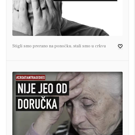
Stigli smo prerano na ponoćku, stali smo u crkvu