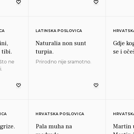
CA
LATINSKA POSLOVICA
HRVATSK
ni,
Naturalia non sunt
Gdje ko
tibi.
turpia.
se i oče
što ne
Prirodno nije sramotno.
i.
ICA
HRVATSKA POSLOVICA
HRVATSK
 grize.
Pala muha na
Martin 