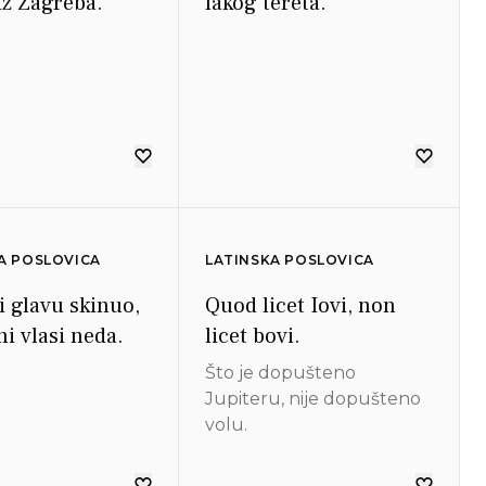
iz Zagreba.
lakog tereta.
A POSLOVICA
LATINSKA POSLOVICA
i glavu skinuo,
Quod licet Iovi, non
ni vlasi neda.
licet bovi.
Što je dopušteno
Jupiteru, nije dopušteno
volu.