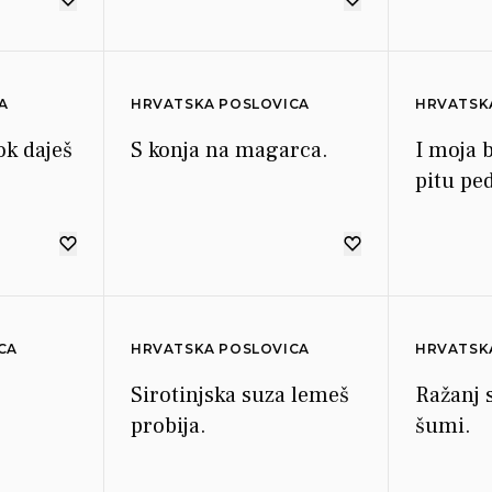
A
HRVATSKA POSLOVICA
HRVATSK
ok daješ
S konja na magarca.
I moja 
pitu ped
CA
HRVATSKA POSLOVICA
HRVATSK
Sirotinjska suza lemeš
Ražanj s
probija.
šumi.