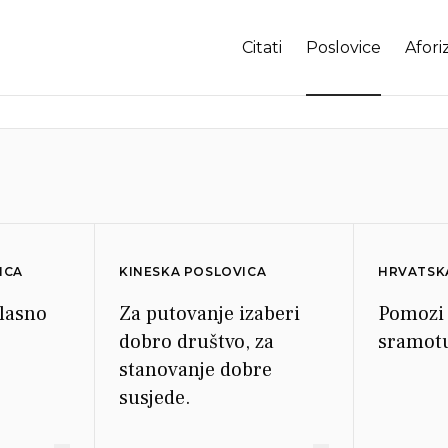
Citati
Poslovice
Afori
ICA
KINESKA POSLOVICA
HRVATSK
 lasno
Za putovanje izaberi
Pomozi 
dobro društvo, za
sramot
stanovanje dobre
susjede.