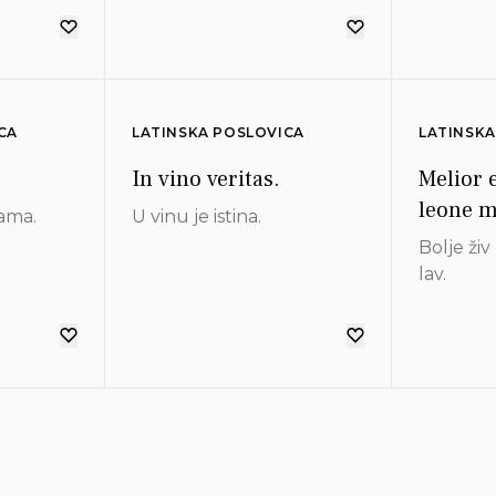
CA
LATINSKA POSLOVICA
LATINSKA
.
In vino veritas.
Melior 
leone m
ama.
U vinu je istina.
Bolje ži
lav.