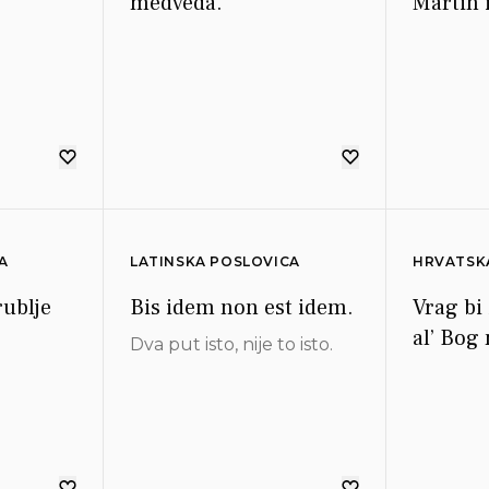
medveda.
Martin 
A
LATINSKA POSLOVICA
HRVATSK
rublje
Bis idem non est idem.
Vrag bi 
al’ Bog 
Dva put isto, nije to isto.