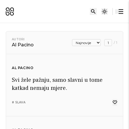
AUTORI
/
1
Al Pacino
AL PACINO
Svi žele pažnju, samo slavni u tome
katkad nemaju mjere.
# SLAVA