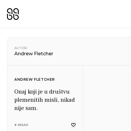
AUTORI
Andrew Fletcher
ANDREW FLETCHER
Onaj koji je u društvu
plemenitih misli, nikad
nije sam.
# MISAO