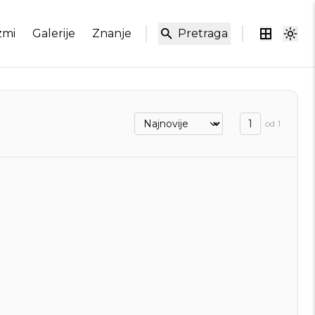
zmi
Galerije
Znanje
Pretraga
od
1