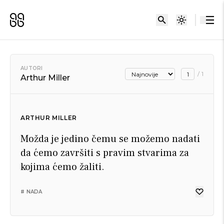
AUTORI
/
1
Arthur Miller
ARTHUR MILLER
Možda je jedino čemu se možemo nadati
da ćemo završiti s pravim stvarima za
kojima ćemo žaliti.
# NADA