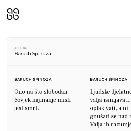
AUTORI
Baruch Spinoza
BARUCH SPINOZA
BARUCH SPINOZA
Ono na što slobodan
Ljudske djelatn
čovjek najmanje misli
valja ismijavati,
jest smrt.
oplakivati, a nit
gnušati se nad 
Valja ih razumje