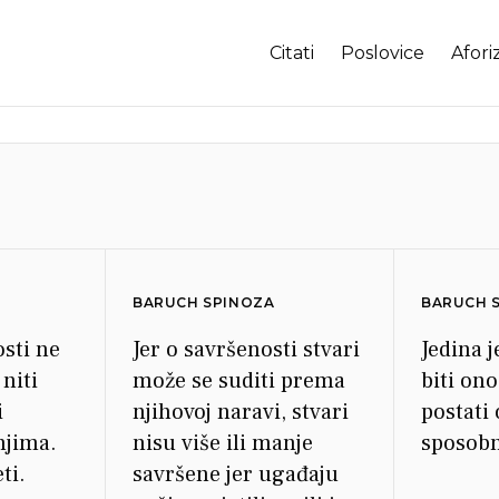
Citati
Poslovice
Afori
BARUCH SPINOZA
BARUCH 
osti ne
Jer o savršenosti stvari
Jedina j
 niti
može se suditi prema
biti ono
i
njihovoj naravi, stvari
postati
njima.
nisu više ili manje
sposobn
ti.
savršene jer ugađaju