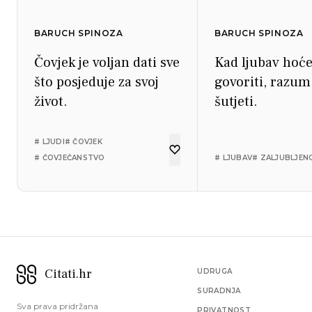
BARUCH SPINOZA
BARUCH SPINOZA
Čovjek je voljan dati sve
Kad ljubav hoć
što posjeduje za svoj
govoriti, razu
život.
šutjeti.
# LJUDI
# ČOVJEK
# ČOVJEČANSTVO
# LJUBAV
# ZALJUBLJEN
Citati.hr
UDRUGA
SURADNJA
Sva prava pridržana
PRIVATNOST