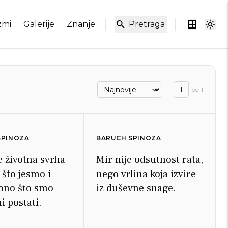
zmi
Galerije
Znanje
Pretraga
od
1
SPINOZA
BARUCH SPINOZA
e životna svrha
Mir nije odsutnost rata,
 što jesmo i
nego vrlina koja izvire
 ono što smo
iz duševne snage.
i postati.