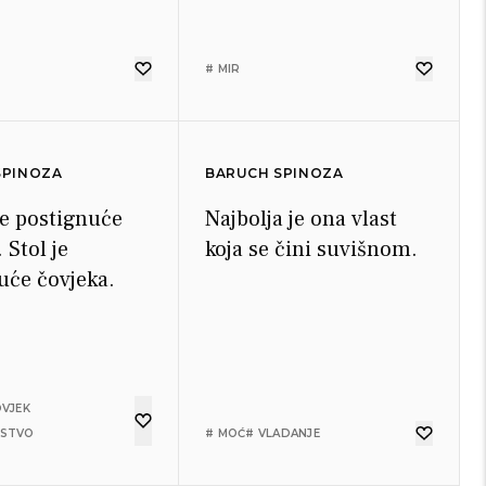
# MIR
SPINOZA
BARUCH SPINOZA
je postignuće
Najbolja je ona vlast
 Stol je
koja se čini suvišnom.
uće čovjeka.
OVJEK
NSTVO
# MOĆ
# VLADANJE