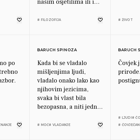
našim osjetilima ili ih
vrijeđaju.
# FILOZOFIJA
# ŽIVOT
BARUCH SPINOZA
BARUCH 
amo po
Kada bi se vladalo
Čovjek 
otrebno
mišljenjima ljudi,
prirode.
azbor.
vladalo onako lako kao
postign
njihovim jezicima,
svaka bi vlast bila
bezopasna, a niti jedna
vlast ne bi
# LJUDI
# Č
primjenjivala nasilje.
ZNANJE
# MOĆ
# VLADANJE
# ČOVJEČA
Svaki bi podanik