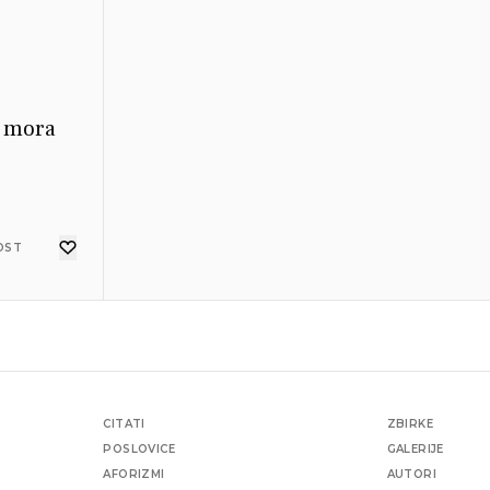
prilagođavao svoj život
nakanama upravljača i
sudio bi po njihovoj
e
mjeri da li je stanovita
m mora
stvar istinita ili lažna,
dobra ili loša, pravedna
ili nepravedna.
OST
CITATI
ZBIRKE
POSLOVICE
GALERIJE
AFORIZMI
AUTORI