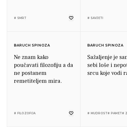
# SMRT
# SAVJETI
BARUCH SPINOZA
BARUCH SPINOZA
Ne znam kako
Sažaljenje je s
poučavati filozofiju a da
sebi loše i nep
ne postanem
srcu koje vodi r
remetiteljem mira.
# FILOZOFIJA
# MUDROST
# PAMET
# 