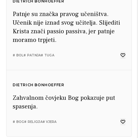
DIETRICH BONHOEFFER
Patnje su značka pravog učeništva.
Učenik nije iznad svog učitelja. Slijediti
Krista znači passio passiva, jer patnje
moramo trpjeti.
# BOL
# PATNJA
# TUGA
DIETRICH BONHOEFFER
Zahvalnom čovjeku Bog pokazuje put
spasenja.
# BOG
# RELIGIJA
# VJERA