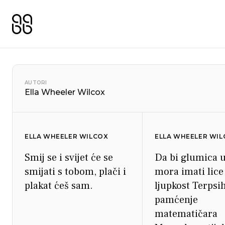
AUTORI
Ella Wheeler Wilcox
ELLA WHEELER WILCOX
ELLA WHEELER WI
Smij se i svijet će se
Da bi glumica u
smijati s tobom, plači i
mora imati lice
plakat ćeš sam.
ljupkost Terpsi
pamćenje
matematičara