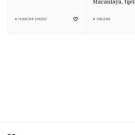
Macaulaya, tije
Junone i obraz
kože nosoroga.
# HUMOR
# SMIJEH
# CINIZAM