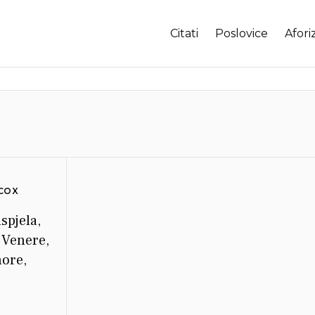
Citati
Poslovice
Afori
LCOX
spjela,
 Venere,
hore,