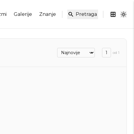
zmi
Galerije
Znanje
Pretraga
od
1