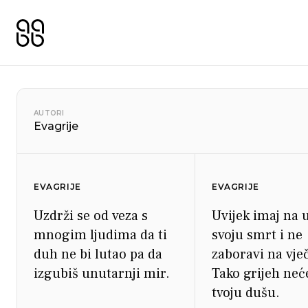
AUTORI
Evagrije
EVAGRIJE
EVAGRIJE
Uzdrži se od veza s
Uvijek imaj na
mnogim ljudima da ti
svoju smrt i ne
duh ne bi lutao pa da
zaboravi na vje
izgubiš unutarnji mir.
Tako grijeh neć
tvoju dušu.