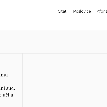
Citati
Poslovice
Afori
 umu
čni sud.
e ući u