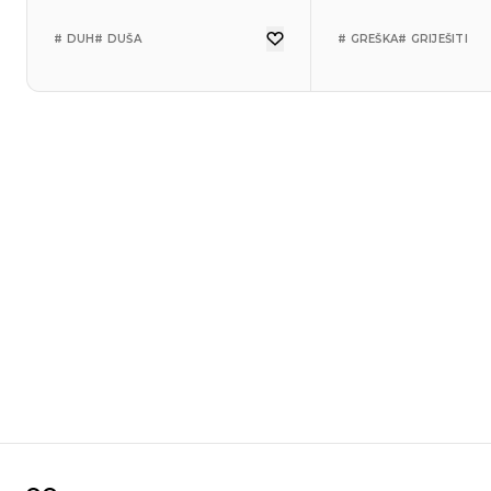
# DUH
# DUŠA
# GREŠKA
# GRIJEŠITI