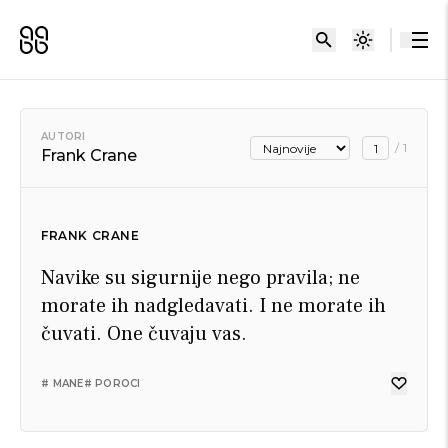
AUTORI
/
1
Frank Crane
FRANK CRANE
Navike su sigurnije nego pravila; ne
morate ih nadgledavati. I ne morate ih
čuvati. One čuvaju vas.
# MANE
# POROCI