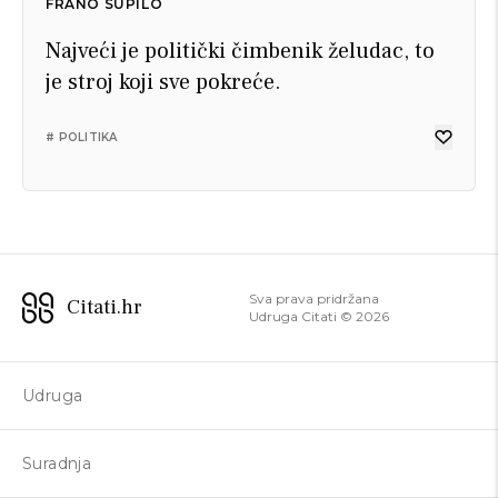
FRANO SUPILO
Najveći je politički čimbenik želudac, to
je stroj koji sve pokreće.
# POLITIKA
Sva prava pridržana
Citati.hr
Udruga Citati ©
2026
Udruga
Suradnja