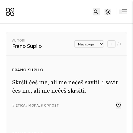
AUTORI
/
1
Frano Supilo
FRANO SUPILO
Skršit ćeš me, ali me nećeš saviti; i savit
ćeš me, ali me nećeš skršiti.
# ETIKA
# MORAL
# OPROST