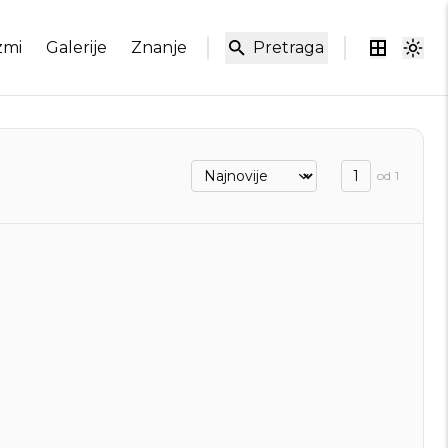
zmi
Galerije
Znanje
Pretraga
od
1