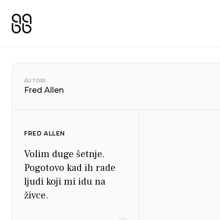
AUTORI
Fred Allen
FRED ALLEN
Volim duge šetnje.
Pogotovo kad ih rade
ljudi koji mi idu na
živce.