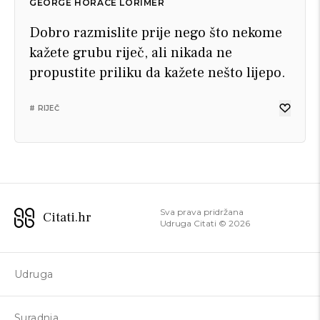
GEORGE HORACE LORIMER
Dobro razmislite prije nego što nekome
kažete grubu riječ, ali nikada ne
propustite priliku da kažete nešto lijepo.
# RIJEČ
Sva prava pridržana
Citati.hr
Udruga Citati ©
2026
Udruga
Suradnja