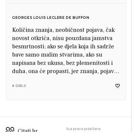
GEORGES LOUIS LECLERE DE BUFFON
Količina znanja, neobičnost pojava, čak
novost otkrića, nisu pouzdana jamstva
besmrtnosti; ako se djela koja ih sadrže
bave samo malim stvarima, ako su
napisana bez ukusa, bez plemenitosti i
duha, ona će propasti, jer znanja, pojave i
otkrića lako iščezavaju, mijenjaju se, a
mogu i dobiti na vrijednosti ako ih
# DJELO
oblikuju spremnije ruke.
Sva prava pridržana
Citati.hr