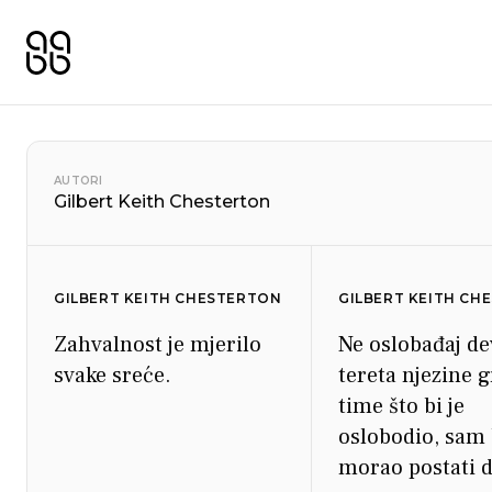
AUTORI
Gilbert Keith Chesterton
GILBERT KEITH CHESTERTON
GILBERT KEITH CH
Zahvalnost je mjerilo
Ne oslobađaj d
svake sreće.
tereta njezine g
time što bi je
oslobodio, sam 
morao postati d