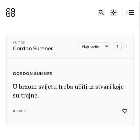
AUTORI
/
1
Gordon Sumner
GORDON SUMNER
U brzom svijetu treba učiti iz stvari koje
su trajne.
# SVIJET