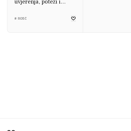
uvjerenja, potezi i
politika.
# RIJEČ