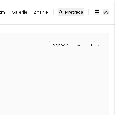
zmi
Galerije
Znanje
Pretraga
od
1