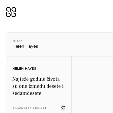
AUTORI
Helen Hayes
HELEN HAYES
Najteže godine života
su one između desete i
sedamdesete.
# MLADOST
# STAROST