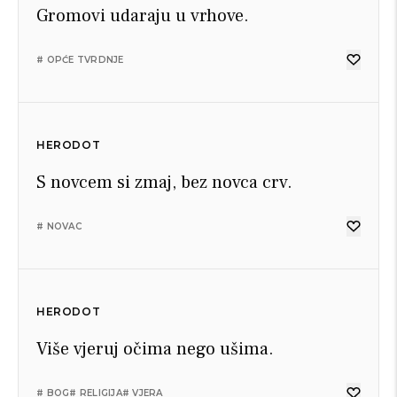
Gromovi udaraju u vrhove.
# OPĆE TVRDNJE
HERODOT
S novcem si zmaj, bez novca crv.
# NOVAC
HERODOT
Više vjeruj očima nego ušima.
# BOG
# RELIGIJA
# VJERA