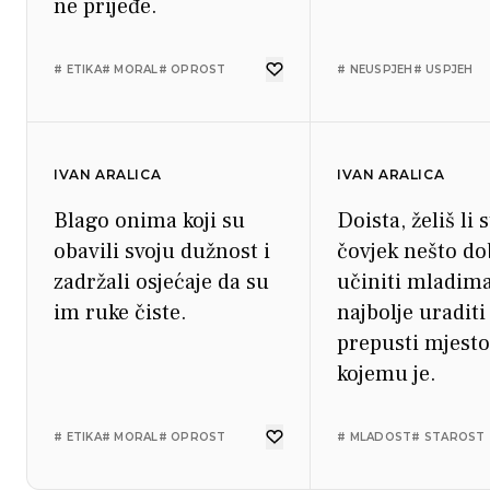
ne prijeđe.
# ETIKA
# MORAL
# OPROST
# NEUSPJEH
# USPJEH
IVAN ARALICA
IVAN ARALICA
Blago onima koji su
Doista, želiš li 
obavili svoju dužnost i
čovjek nešto do
zadržali osjećaje da su
učiniti mladima
im ruke čiste.
najbolje uraditi
prepusti mjesto
kojemu je.
# ETIKA
# MORAL
# OPROST
# MLADOST
# STAROST