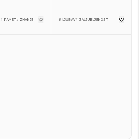
T
# PAMET
# ZNANJE
# LJUBAV
# ZALJUBLJENOST