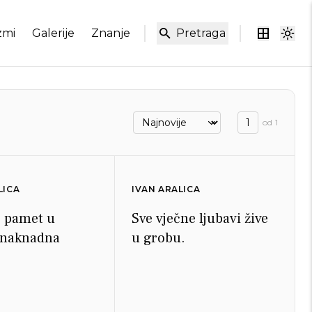
zmi
Galerije
Znanje
Pretraga
od
1
LICA
IVAN ARALICA
e pamet u
Sve vječne ljubavi žive
 naknadna
u grobu.