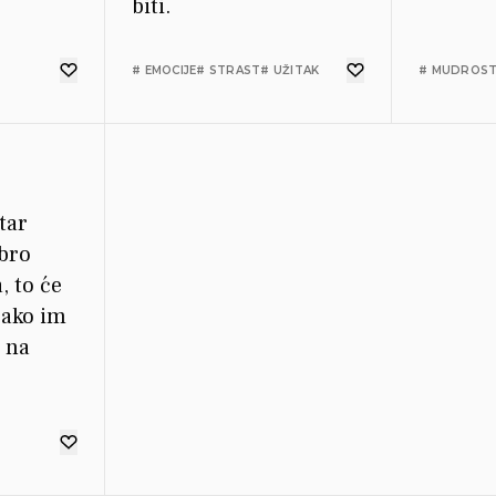
biti.
# EMOCIJE
# STRAST
# UŽITAK
# MUDROS
star
bro
, to će
 ako im
 na