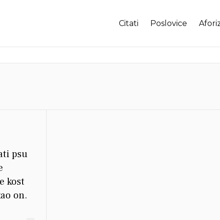
Citati
Poslovice
Afori
ati psu
e
me kost
kao on.