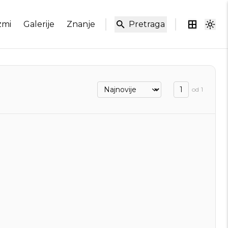
zmi
Galerije
Znanje
Pretraga
od
1