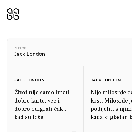
AUTORI
Jack London
JACK LONDON
JACK LONDON
Život nije samo imati
Nije milosrđe d
dobre karte, već i
kost. Milosrđe j
dobro odigrati čak i
podijeliti s nji
kad su loše.
kada si gladan 