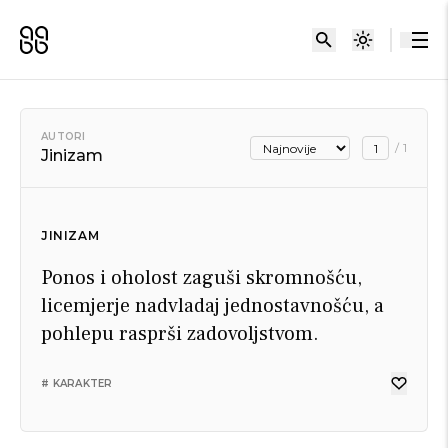
AUTORI
/
1
Jinizam
JINIZAM
Ponos i oholost zaguši skromnošću,
licemjerje nadvladaj jednostavnošću, a
pohlepu rasprši zadovoljstvom.
# KARAKTER