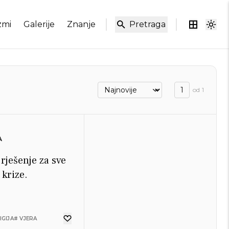
zmi
Galerije
Znanje
Pretraga
od
1
A
 rješenje za sve
 krize.
IGIJA
# VJERA