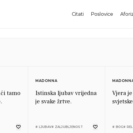
Citati
Poslovice
Afori
MADONNA
MADONN
aći tamo
Istinska ljubav vrijedna
Vjera je
.
je svake žrtve.
svjetske
# LJUBAV
# ZALJUBLJENOST
# BOG
# REL