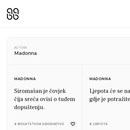
AUTORI
Madonna
MADONNA
MADONNA
Siromašan je čovjek
Ljepota će se n
čija sreća ovisi o tuđem
gdje je potražite
dopuštenju.
# BOGATSTVO
# SIROMAŠTVO
# LJEPOTA