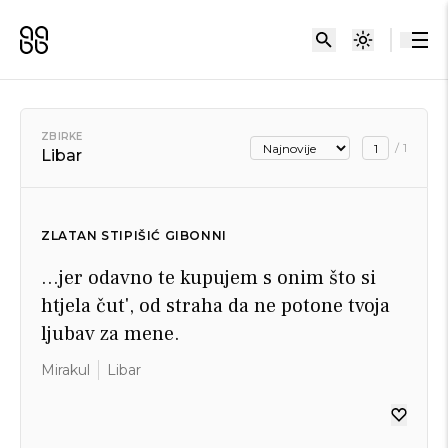
ZBIRKE
/
1
Libar
ZLATAN STIPIŠIĆ GIBONNI
…jer odavno te kupujem s onim što si
htjela čut', od straha da ne potone tvoja
ljubav za mene.
Mirakul
Libar