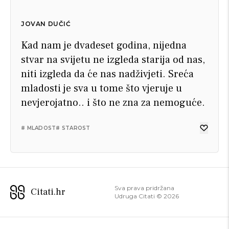
JOVAN DUČIĆ
Kad nam je dvadeset godina, nijedna
stvar na svijetu ne izgleda starija od nas,
niti izgleda da će nas nadživjeti. Sreća
mladosti je sva u tome što vjeruje u
nevjerojatno.. i što ne zna za nemoguće.
# MLADOST
# STAROST
Sva prava pridržana
Citati.hr
Udruga Citati ©
2026