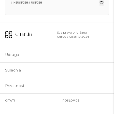
# NEUSPJEH
# USPJEH
HENRY FORD
Sva prava pridržana
Citati.hr
Svaki neuspjeh je prilika za novi i
Udruga Citati ©
2026
pametniji početak.
Udruga
# NEUSPJEH
# USPJEH
Suradnja
Privatnost
CITATI
POSLOVICE