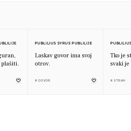
UBLILIJE
PUBLILIUS SYRUS PUBLILIJE
PUBLILIU
iguran,
Laskav govor ima svoj
Tko je s
plašiti.
otrov.
svaki je
# GOVOR
# STRAH
UBLILIJE
UBLILIJE
PUBLILIUS SYRUS PUBLILIJE
PUBLILIU
ojom
a put,
Gdje je poštenje, tamo
Svi rad
budala
i i
je povjerenje.
dostojni