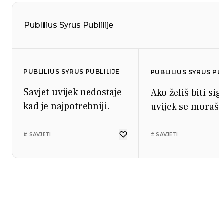
Publilius Syrus Publilije
PUBLILIUS SYRUS PUBLILIJE
PUBLILIUS SYRUS P
Savjet uvijek nedostaje
Ako želiš biti s
kad je najpotrebniji.
uvijek se moraš 
# SAVJETI
# SAVJETI
PUBLILIUS SYRUS PUBLILIJE
PUBLILIUS SYRUS PUBLILIJE
PUBLILIUS SYRUS P
PUBLILIUS SYRUS P
Škrtac je sam uzrok
Požuda najviše voli ono
Pametan će sv
Kada rad probij
svojoj bijedi.
što je zabranjeno.
naravi vladati, 
obično ga slijed