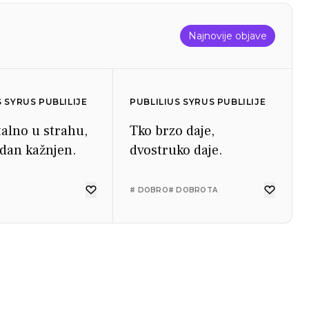
Najnovije objave
S SYRUS PUBLILIJE
PUBLILIUS SYRUS PUBLILIJE
talno u strahu,
Tko brzo daje,
 dan kažnjen.
dvostruko daje.
# DOBRO
# DOBROTA
S SYRUS PUBLILIJE
PUBLILIUS SYRUS PUBLILIJE
o slušaju kada
Na tuđim pogreškama
 zapovijedaju.
pametan ispravlja