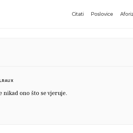
Citati
Poslovice
Afori
LRAUX
e nikad ono što se vjeruje.