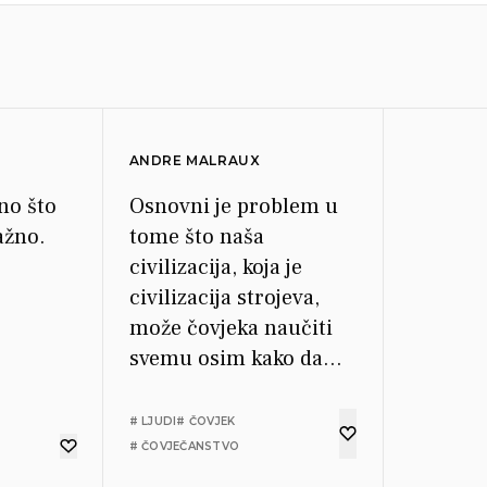
ANDRE MALRAUX
no što
Osnovni je problem u
ažno.
tome što naša
civilizacija, koja je
civilizacija strojeva,
može čovjeka naučiti
svemu osim kako da
bude čovjek.
# LJUDI
# ČOVJEK
# ČOVJEČANSTVO