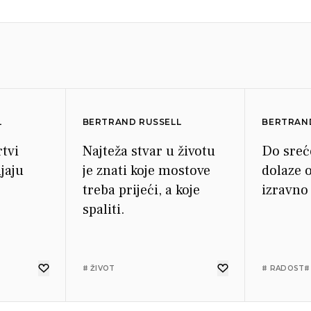
L
BERTRAND RUSSELL
BERTRAN
tvi
Najteža stvar u životu
Do sreć
jaju
je znati koje mostove
dolaze o
treba prijeći, a koje
izravno 
spaliti.
# ŽIVOT
# RADOST
#