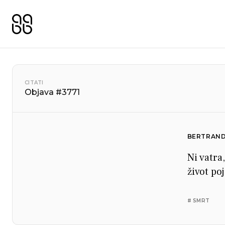
CITATI
Objava #3771
BERTRAND
Ni vatra
život po
# SMRT