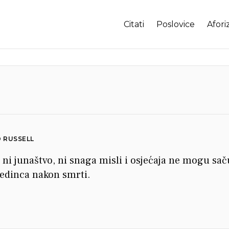
Citati
Poslovice
Afori
 RUSSELL
, ni junaštvo, ni snaga misli i osjećaja ne mogu sač
jedinca nakon smrti.