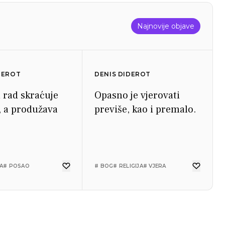
Najnovije objave
DEROT
DENIS DIDEROT
 rad skraćuje
Opasno je vjerovati
, a produžava
previše, kao i premalo.
A
# POSAO
# BOG
# RELIGIJA
# VJERA