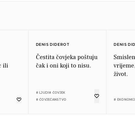
DENIS DIDEROT
DENIS DI
Čestita čovjeka poštuju
Smislen
 ili
čak i oni koji to nisu.
vrijeme
život.
# LJUDI
# ČOVJEK
T
# ČOVJEČANSTVO
# EKONOMIJ