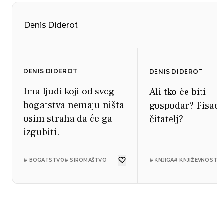
Denis Diderot
DENIS DIDEROT
DENIS DIDEROT
Ima ljudi koji od svog
Ali tko će biti
bogatstva nemaju ništa
gospodar? Pisac
osim straha da će ga
čitatelj?
izgubiti.
# BOGATSTVO
# SIROMAŠTVO
# KNJIGA
# KNJIŽEVNOS
DENIS DIDEROT
DENIS DIDEROT