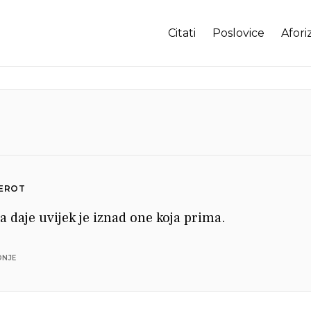
Citati
Poslovice
Afori
DEROT
a daje uvijek je iznad one koja prima.
DNJE