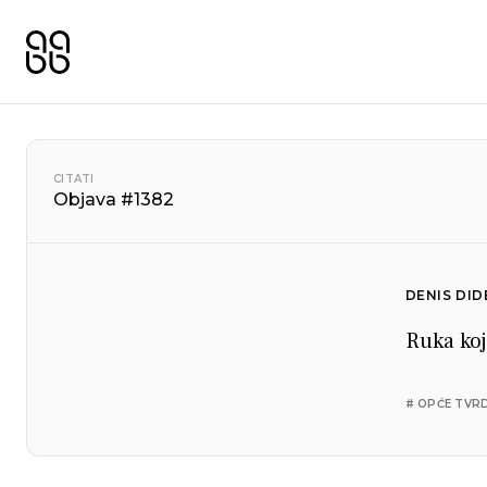
CITATI
Objava #1382
DENIS DI
Ruka koj
# OPĆE TVR