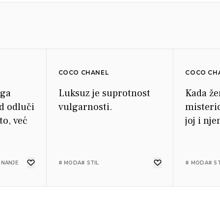
COCO CHANEL
COCO CH
iga
Luksuz je suprotnost
Kada žen
d odluči
vulgarnosti.
misteri
to, već
joj i nj
ZNANJE
# MODA
# STIL
# MODA
# S
COCO CHANEL
COCO CH