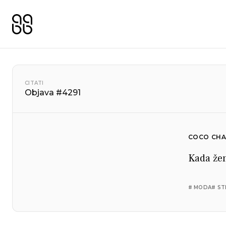
CITATI
Objava #4291
COCO CHA
Kada žen
# MODA
# ST