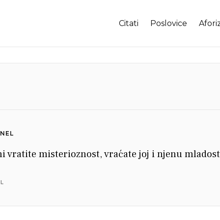
Citati
Poslovice
Afori
NEL
i vratite misterioznost, vraćate joj i njenu mladost
IL