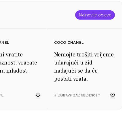
Najnovije objave
ANEL
COCO CHANEL
i vratite
Nemojte trošiti vrijeme
oznost, vraćate
udarajući u zid
enu mladost.
nadajući se da će
postati vrata.
TIL
# LJUBAV
# ZALJUBLJENOST
ANEL
COCO CHANEL