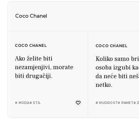
Coco Chanel
COCO CHANEL
COCO CHANEL
Ako želite biti
Koliko samo br
nezamjenjivi, morate
osoba izgubi ka
biti drugačiji.
da neće biti neš
netko.
# MODA
# STIL
# MUDROST
# PAMET
# 
COCO CHANEL
COCO CHANEL