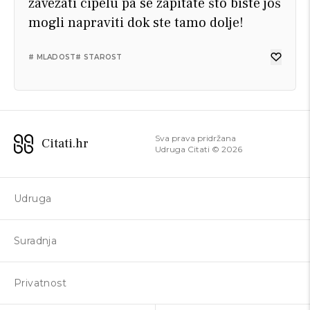
zavezati cipelu pa se zapitate što biste još
mogli napraviti dok ste tamo dolje!
# MLADOST
# STAROST
Sva prava pridržana
Citati.hr
Udruga Citati ©
2026
Udruga
Suradnja
Privatnost