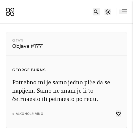
CITATI
Objava #1771
GEORGE BURNS
Potrebno mi je samo jedno piće da se
napijem. Samo ne znam je li to
četrnaesto ili petnaesto po redu.
# ALKOHOL
# VINO