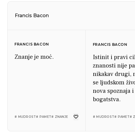
Francis Bacon
FRANCIS BACON
FRANCIS BACON
Znanje je moć.
Istinit i pravi ci
znanosti nije p
nikakav drugi, 
se ljudskom živ
nova spoznaja i
bogatstva.
# MUDROST
# PAMET
# ZNANJE
# MUDROST
# PAMET
# 