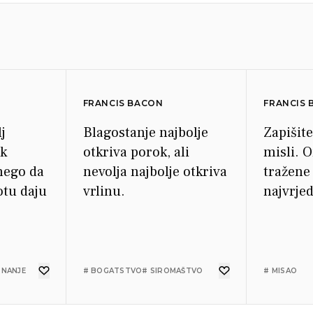
FRANCIS BACON
FRANCIS
lj
Blagostanje najbolje
Zapišit
ak
otkriva porok, ali
misli. 
nego da
nevolja najbolje otkriva
tražene
otu daju
vrlinu.
najvrjed
ZNANJE
# BOGATSTVO
# SIROMAŠTVO
# MISAO