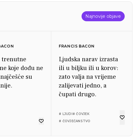
Najnovije objave
 BACON
FRANCIS BACON
e trenutne
Ljudska narav izrasta
One koje dođu ne
ili u biljku ili u korov:
 najčešće su
zato valja na vrijeme
nije.
zalijevati jedno, a
čupati drugo.
# LJUDI
# ČOVJEK
# ČOVJEČANSTVO