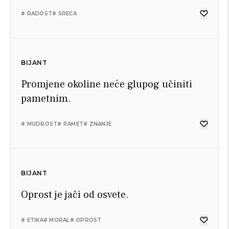
# RADOST
# SREĆA
BIJANT
Promjene okoline neće glupog učiniti
pametnim.
# MUDROST
# PAMET
# ZNANJE
BIJANT
Oprost je jači od osvete.
# ETIKA
# MORAL
# OPROST