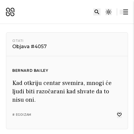
CITATI
Objava #4057
BERNARD BAILEY
Kad otkriju centar svemira, mnogi će
ljudi biti razočarani kad shvate da to
nisu oni.
# EGOIZAM