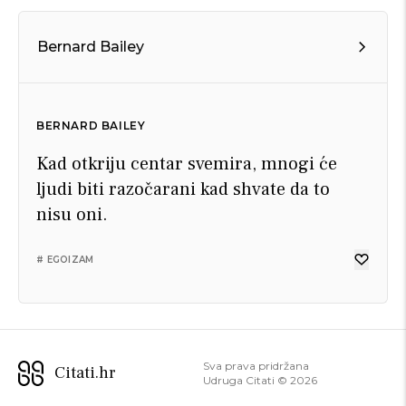
Bernard Bailey
BERNARD BAILEY
Kad otkriju centar svemira, mnogi će
ljudi biti razočarani kad shvate da to
nisu oni.
# EGOIZAM
Sva prava pridržana
Citati.hr
Udruga Citati ©
2026