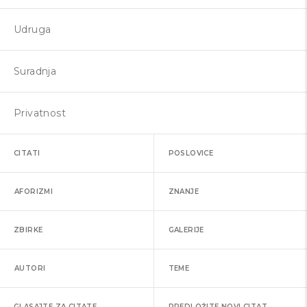
Udruga
Suradnja
Privatnost
CITATI
POSLOVICE
AFORIZMI
ZNANJE
ZBIRKE
GALERIJE
AUTORI
TEME
GLASAJTE ZA CITATE
PREDLOŽITE NOVI CITAT