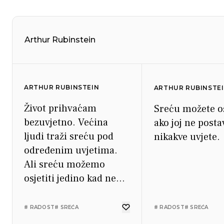
Arthur Rubinstein
ARTHUR RUBINSTEIN
ARTHUR RUBINSTE
Život prihvaćam
Sreću možete os
bezuvjetno. Većina
ako joj ne posta
ljudi traži sreću pod
nikakve uvjete.
određenim uvjetima.
Ali sreću možemo
osjetiti jedino kad ne
postavljamo uvjete.
# RADOST
# SREĆA
# RADOST
# SREĆA