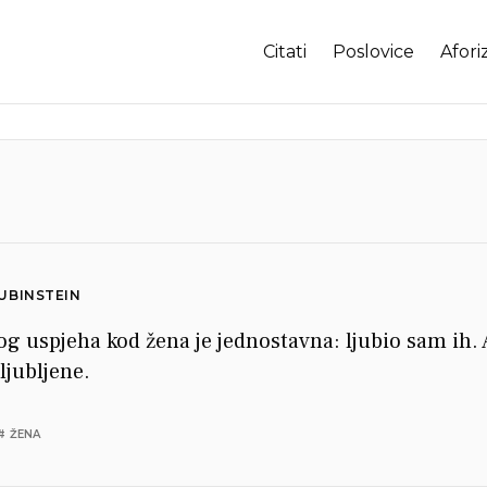
Citati
Poslovice
Afori
UBINSTEIN
g uspjeha kod žena je jednostavna: ljubio sam ih. 
 ljubljene.
# ŽENA