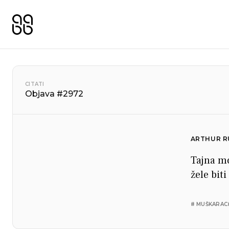
CITATI
Objava #2972
ARTHUR R
Tajna mo
žele biti
# MUŠKARAC