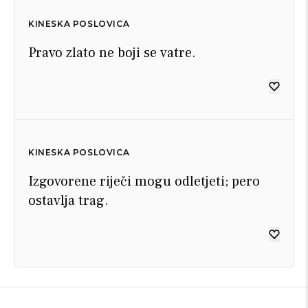
KINESKA POSLOVICA
Pravo zlato ne boji se vatre.
KINESKA POSLOVICA
Izgovorene riječi mogu odletjeti; pero
ostavlja trag.
KINESKA POSLOVICA
KINESKA POSLOVICA
KINESKA POSLOVICA
KINESKA POSLOVICA
KINESKA POSLOVICA
KINESKA POSLOVICA
KINESKA POSLOVICA
KINESKA POSLOVICA