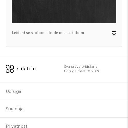
Leži mi se s tobom i bude mi se s tobom
Sva prava pridržana
Citati.hr
Udruga Citati ©
2026
Udruga
Suradnja
Privatnost