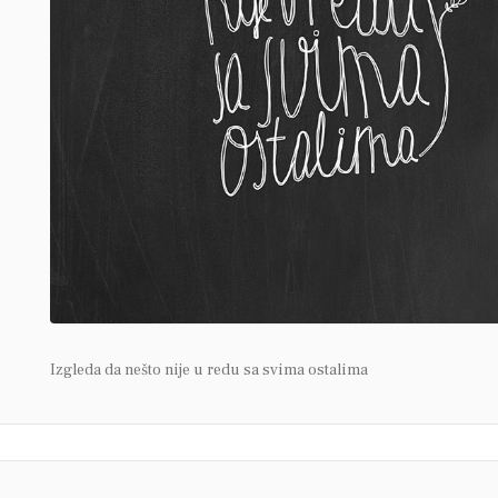
Izgleda da nešto nije u redu sa svima ostalima